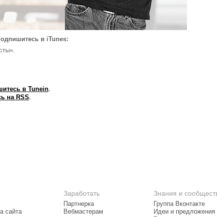
одпишитесь в iTunes:
сты».
итесь в Tunein
.
ь на RSS
.
Заработать
Знания и сообщест
Партнерка
Группа Вконтакте
а сайта
Вебмастерам
Идеи и предложения