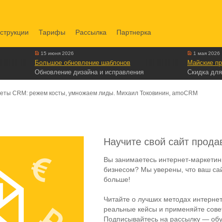
струкции
Тарифы
Рассылка
Партнерка
15 июня 2026
1 мая 2026
Большое обновление шаблонов
Майские пр
Обновление дизайна и исправления
Скидка для
реты CRM: режем косты, умножаем лиды. Михаил Токовинин, amoCRM
Научите свой сайт прода
Вы занимаетесь интернет-маркетин
бизнесом? Мы уверены, что ваш са
больше!
Читайте о лучших методах интернет
реальные кейсы и применяйте совет
Подписывайтесь на рассылку — обу