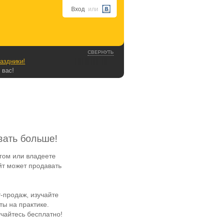
Вход
или
СВЕРНУТЬ
аздники!
 вас!
вать больше!
гом или владеете
йт может продавать
-продаж, изучайте
ы на практике.
чайтесь бесплатно!