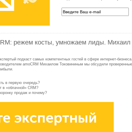
CRM: режем косты, умножаем лиды. Михаи
спертый подкаст самых компетентных гостей в сфере интернет-бизнес
ководителем amoCRM Михаилом Токовининым мы обсудили проверенные 
рибыли.
ть в первую очередь?
т в «облачной» CRM?
воронку продаж и почему?