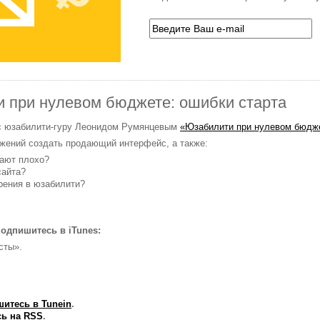
и при нулевом бюджете: ошибки старта
 с юзабилити-гуру Леонидом Румянцевым
«Юзабилити при нулевом бюдже
ложений создать продающий интерфейс, а также:
тают плохо?
сайта?
рения в юзабилити?
одпишитесь в iTunes:
сты».
итесь в Tunein
.
ь на RSS
.