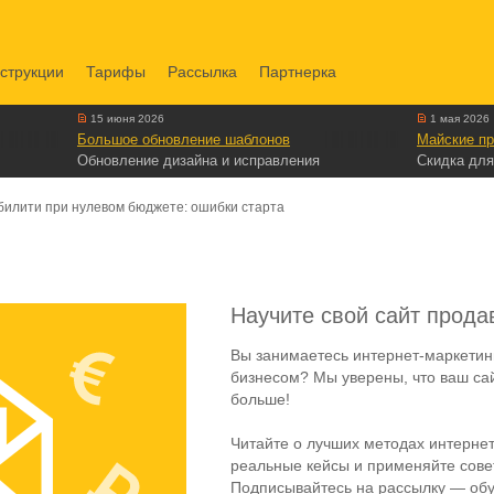
струкции
Тарифы
Рассылка
Партнерка
15 июня 2026
1 мая 2026
Большое обновление шаблонов
Майские пр
Обновление дизайна и исправления
Скидка для
билити при нулевом бюджете: ошибки старта
Научите свой сайт прода
Вы занимаетесь интернет-маркетин
бизнесом? Мы уверены, что ваш са
больше!
Читайте о лучших методах интернет
реальные кейсы и применяйте совет
Подписывайтесь на рассылку — обу