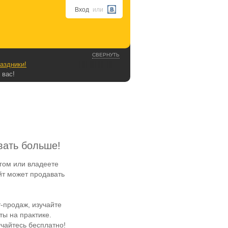
Вход
или
СВЕРНУТЬ
аздники!
 вас!
вать больше!
гом или владеете
йт может продавать
-продаж, изучайте
ы на практике.
чайтесь бесплатно!