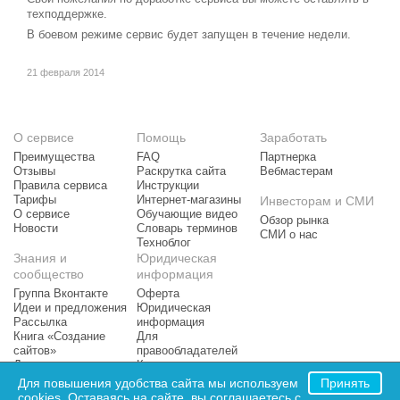
техподдержке.
В боевом режиме сервис будет запущен в течение недели.
21 февраля 2014
О сервисе
Помощь
Заработать
Преимущества
FAQ
Партнерка
Отзывы
Раскрутка сайта
Вебмастерам
Правила сервиса
Инструкции
Тарифы
Интернет-магазины
Инвесторам и СМИ
О сервисе
Обучающие видео
Обзор рынка
Новости
Словарь терминов
СМИ о нас
Техноблог
Знания и
Юридическая
сообщество
информация
Группа Вконтакте
Оферта
Идеи и предложения
Юридическая
Рассылка
информация
Книга «Создание
Для
сайтов»
правообладателей
Доска почета
Контактная
Рейтинг сайтов
информация
Для повышения удобства сайта мы используем
Принять
cookies. Оставаясь на сайте, вы соглашаетесь с