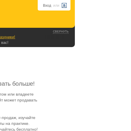
Вход
или
СВЕРНУТЬ
аздники!
 вас!
вать больше!
гом или владеете
йт может продавать
-продаж, изучайте
ы на практике.
чайтесь бесплатно!