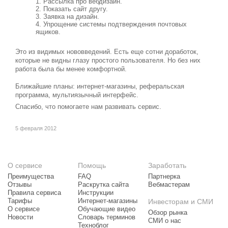
Рассылка про вебдизайн.
Показать сайт другу.
Заявка на дизайн.
Упрощение системы подтверждения почтовых
ящиков.
Это из видимых нововведений. Есть еще сотни доработок,
которые не видны глазу простого пользователя. Но без них
работа была бы менее комфортной.
Ближайшие планы: интернет-магазины, реферальская
программа, мультиязычный интерфейс.
Спасибо, что помогаете нам развивать сервис.
5 февраля 2012
О сервисе
Помощь
Заработать
Преимущества
FAQ
Партнерка
Отзывы
Раскрутка сайта
Вебмастерам
Правила сервиса
Инструкции
Тарифы
Интернет-магазины
Инвесторам и СМИ
О сервисе
Обучающие видео
Обзор рынка
Новости
Словарь терминов
СМИ о нас
Техноблог