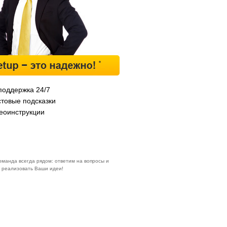
поддержка 24/7
стовые подсказки
еоинструкции
оманда всегда рядом: ответим на вопросы и
 реализовать Ваши идеи!