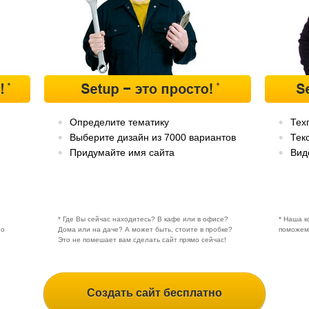
Определите тематику
Тех
Выберите дизайн из 7000 вариантов
Тек
Придумайте имя сайта
Вид
е
* Где Вы сейчас находитесь? В кафе или в офисе?
* Наша к
но
Дома или на даче? А может быть, стоите в пробке?
поможем
Это не помешает вам сделать сайт прямо сейчас!
Создать сайт бесплатно