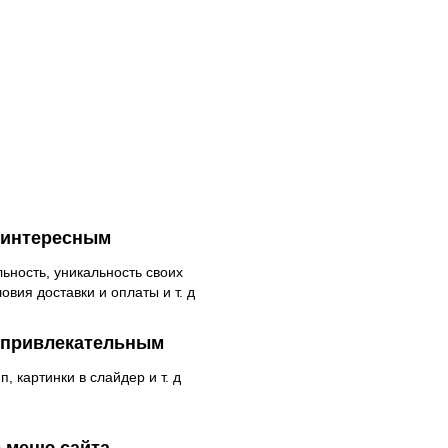
т интересным
ьность, уникальность своих
ловия доставки и оплаты и т. д
т привлекательным
п, картинки в слайдер и т. д