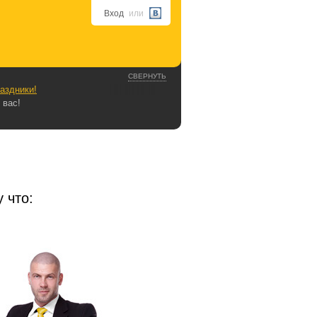
Вход
или
СВЕРНУТЬ
аздники!
 вас!
 что: