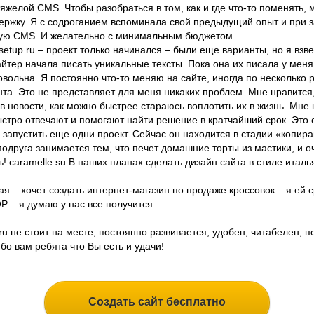
тяжелой CMS. Чтобы разобраться в том, как и где что-то поменять,
ержку. Я с содроганием вспоминала свой предыдущий опыт и при з
ную CMS. И желательно с минимальным бюджетом.
tup.ru – проект только начинался – были еще варианты, но я взве
тер начала писать уникальные тексты. Пока она их писала у меня 
вольна. Я постоянно что-то меняю на сайте, иногда по несколько р
та. Это не представляет для меня никаких проблем. Мне нравится,
в новости, как можно быстрее стараюсь воплотить их в жизнь. Мне 
ыстро отвечают и помогают найти решение в кратчайший срок. Это 
запустить еще одни проект. Сейчас он находится в стадии «копира
подруга занимается тем, что печет домашние торты из мастики, и о
нь! caramelle.su В наших планах сделать дизайн сайта в стиле итал
я – хочет создать интернет-магазин по продаже кроссовок – я ей с
 – я думаю у нас все получится.
ru не стоит на месте, постоянно развивается, удобен, читабелен, п
бо вам ребята что Вы есть и удачи!
Создать сайт бесплатно