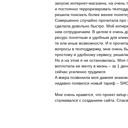
запуске интернет-магазина, на очень 
и постоянно терроризировать техподд
решила поискать более менее понят
Совершенно случайно прочитала про se
сделала довольно быстро. Мой копирай
ним сотрудничаем. В целом я очень до
ресурс понятным и удобным для клиен
те или иные возможности. И я прочита
вопросы в техподдержку, мне очень б
простому и удобному сервису, решила 
Но и на этом я не остановилась. Моя 
воплотила ее мечту в жизнь – за 1 де
сейчас усиленно трудимся.
А вчера позвонила моя давняя знакома
недавно появился новый тариф – SHOP
Мне очень нравится, что проект setup.
сталкивался с созданием сайта. Спаси