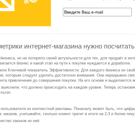
етрики интернет-магазина нужно посчитать
бизнеса, но не потеряло своей актуальности для тех, для продаёт в ин
игается бизнес и какой этап на пути к покупке нуждается в доработке.
r или Ключевой показатель Эффективности. Для каждого бизнеса он свой
ие, которым следует уделить достаточно внимания. Они неразрывно свя
нта привлечения до совершения покупки. На его основе и выделяются м
 выяснили, что должно происходить на каждом уровне. Теперь остановим
льтат.
 пользователя из контекстной рекламы. Поначалу может быть, что цифр
заказов, учитывайте, сколько клиент тратит в итоге на 2-3 и более пок
ество заказов из неё.