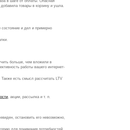
аза в шаге от оплаты. Опасная
 добавила товары в корзину и ушла.
е состояние и дел и примерно
ылки.
учить больше, чем вложили в
ективность работы вашего интернет-
. Также есть смысл рассчитать LTV
ости
, акции, рассылка и т. п.
очевиден, остановить его невозможно,
орию для понимания потребностей.