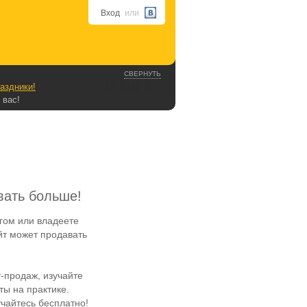
Вход
или
СВЕРНУТЬ
аздники!
 вас!
вать больше!
гом или владеете
йт может продавать
-продаж, изучайте
ы на практике.
чайтесь бесплатно!