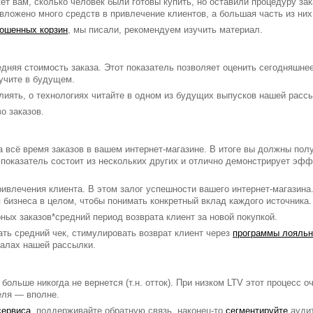
т вам, сколько человек были готовы купить, но оставили процедуру зак
 вложено много средств в привлечение клиентов, а большая часть из них
рошенных корзин
, мы писали, рекомендуем изучить материал.
дняя стоимость заказа. Этот показатель позволяет оценить сегодняшне
лучите в будущем.
лиять, о технологиях читайте в одном из будущих выпусков нашей расс
о заказов.
а всё время заказов в вашем интернет-магазине. В итоге вы должны пол
 показатель состоит из нескольких других и отлично демонстрирует эфф
ивлечения клиента. В этом залог успешности вашего интернет-магазина
я бизнеса в целом, чтобы понимать конкретный вклад каждого источника.
рных заказов*средний период возврата клиент за новой покупкой.
ать средний чек, стимулировать возврат клиент через
программы лояльн
иалах нашей рассылки.
 больше никогда не вернется (т.н. отток). При низком LTV этот процесс 
еля — вполне.
сервиса
, поддерживайте обратную связь, наконец-то
сегментируйте
аудит