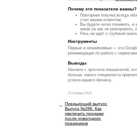
Почему эти показатели важны?
Повторная покупка всегда об
стал вашим клиентом.
Вы будете четко понимать, в 
никак на них не реагировать
Речь не идёт о глубокой анал
Инструменты
Первые и незаменимые — это Google 
рекомендации по работе с сервисам
Выводы
Начните с просчета показателей, к
больше, какого специалиста привлеч
успеха вашего бизнеса.
25 января 2018
Предыдущий выпуск:
Выпуск №286. Как
увеличить продажи
после новогодних
праздников