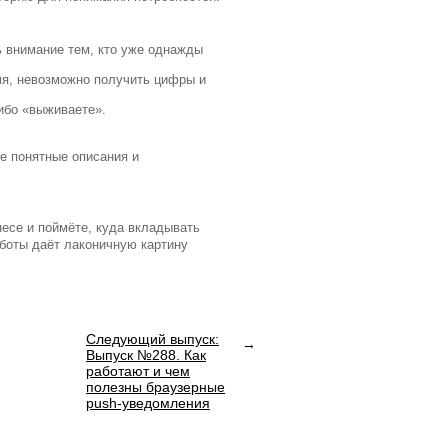
ь внимание тем, кто уже однажды
емя, невозможно получить цифры и
либо «выживаете».
те понятные описания и
есе и поймёте, куда вкладывать
аботы даёт лаконичную картину
Следующий выпуск:
Выпуск №288. Как
работают и чем
полезны браузерные
push-уведомления