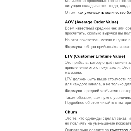
Количество брошенных корзин покаже
ситуация складывается тогда, когда
О том,
как уменьшить количество б
AOV (Average Order Value)
Всем известный средний чек или сре
просчитать, сколько выручки вы по
На этот показатель можно и нужно в
Формула
: общая прибыль/количеств
LTV (Customer Lifetime Value)
Это прибыль, которую даёт клиент з
привлечение этого покупателя. Этот
магазина.
LTV должен быть выше стоимости пр
для каждого канала, а не только дл
Формула
: средний чек*число повто
Таким образом, вам нужно увеличив
Подробнее об этом читайте в матер
Сhurn
Это те, кто однажды сделал заказ, и
но повлиять на уменьшение показат
Обязательно следите за
качеством 