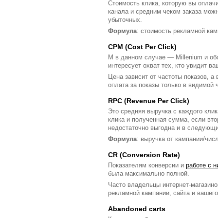
Стоимость клика, которую вы оплач
канала и средним чеком заказа можн
убыточных.
Формула
: стоимость рекламной кам
CPM (Cost Per Click)
М в данном случае — Millenium и об
интересует охват тех, кто увидит в
Цена зависит от частоты показов, а
оплата за показы только в видимой 
RPC (Revenue Per Click)
Это средняя выручка с каждого клик
клика и полученная сумма, если вто
недостаточно выгодна и в следующи
Формула
: выручка от кампании/чис
CR (Conversion Rate)
Показателям конверсии и
работе с 
была максимально полной.
Часто владельцы интернет-магазинов
рекламной кампании, сайта и вашего
Abandoned carts