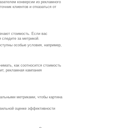
азателем конверсии из рекламного
очник клиентов и отказаться от
начают стоимость. Если вас
и следите за метрикой.
оступны особые условия, например,
нимать, как соотносится стоимость
чит, рекламная кампания
тальными метриками, чтобы картина
равильной оценке эффективности