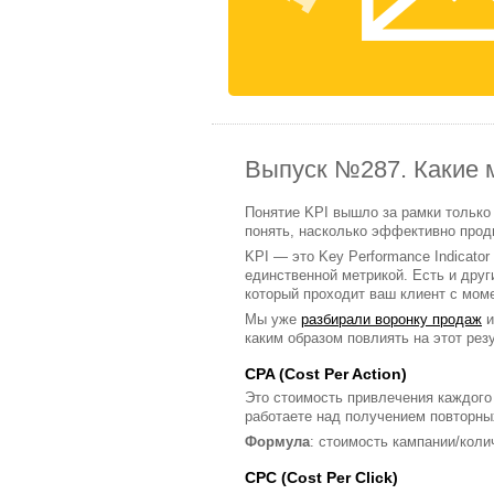
Выпуск №287. Какие м
Понятие KPI вышло за рамки только 
понять, насколько эффективно продв
KPI — это Key Performance Indicato
единственной метрикой. Есть и друг
который проходит ваш клиент с моме
Мы уже
разбирали воронку продаж
и
каким образом повлиять на этот резу
CPA (Cost Per Action)
Это стоимость привлечения каждого
работаете над получением повторных 
Формула
: стоимость кампании/колич
CPC (Cost Per Click)