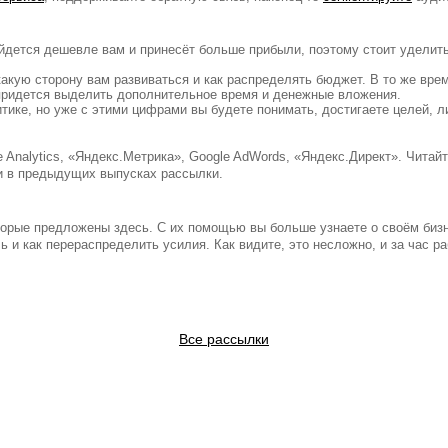
ойдется дешевле вам и принесёт больше прибыли, поэтому стоит уделит
какую сторону вам развиваться и как распределять бюджет. В то же вр
, придется выделить дополнительное время и денежные вложения.
итике, но уже с этими цифрами вы будете понимать, достигаете целей, 
Analytics, «Яндекс.Метрика», Google AdWords, «Яндекс.Директ». Читай
и в предыдущих выпусках рассылки.
оторые предложены здесь. С их помощью вы больше узнаете о своём бизн
ь и как перераспределить усилия. Как видите, это несложно, и за час р
Все рассылки