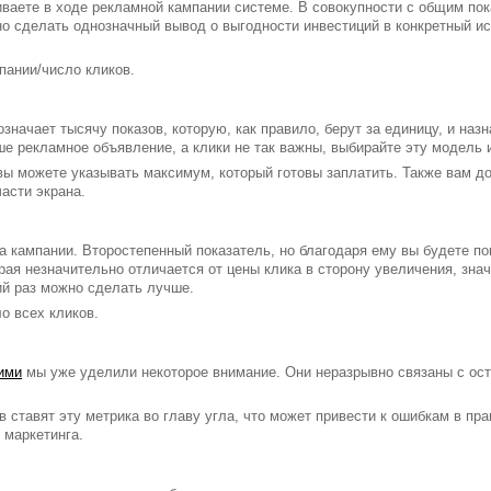
иваете в ходе рекламной кампании системе. В совокупности с общим пок
о сделать однозначный вывод о выгодности инвестиций в конкретный ист
пании/число кликов.
означает тысячу показов, которую, как правило, берут за единицу, и наз
аше рекламное объявление, а клики не так важны, выбирайте эту модель 
 вы можете указывать максимум, который готовы заплатить. Также вам д
части экрана.
а кампании. Второстепенный показатель, но благодаря ему вы будете по
рая незначительно отличается от цены клика в сторону увеличения, зна
й раз можно сделать лучше.
ло всех кликов.
ними
мы уже уделили некоторое внимание. Они неразрывно связаны с ос
 ставят эту метрика во главу угла, что может привести к ошибкам в п
 маркетинга.