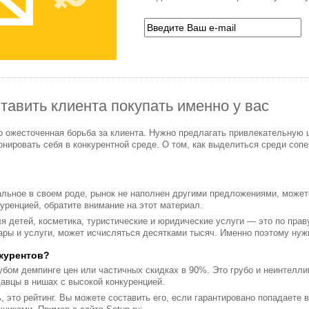
тавить клиента покупать именно у вас
о ожесточенная борьба за клиента. Нужно предлагать привлекательную 
нировать себя в конкурентной среде. О том, как выделиться среди сопе
альное в своем роде, рынок не наполнен другими предложениями, можете
уренцией, обратите внимание на этот материал.
ля детей, косметика, туристические и юридические услуги — это по пра
вары и услуги, может исчисляться десятками тысяч. Именно поэтому ну
нкурентов?
грубом демпинге цен или частичных скидках в 90%. Это грубо и неинтелл
авцы в нишах с высокой конкуренцией.
, это рейтинг. Вы можете составить его, если гарантировано попадаете 