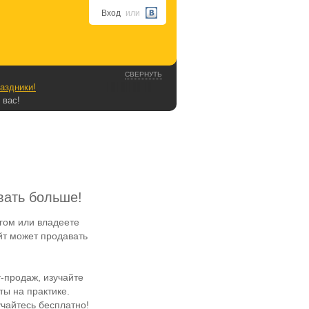
Вход
или
СВЕРНУТЬ
аздники!
 вас!
вать больше!
гом или владеете
йт может продавать
-продаж, изучайте
ы на практике.
чайтесь бесплатно!