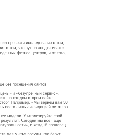
ешил провести исследование о том,
рит о том, что нужно «подтягивать»
еденных фитнес-центров, и от того,
ыше без посещения сайтов
 цены» и «безупречный сервис»,
ить на каждом втором сайте.
сторг. Например, «Мы вернем вам 50
ыть всего лишь ликвидацией остатков
знес-модели. Уникализируйте свой
 результат. Сегодня мы все чаще
натуральности», и каждый продавец
ств для мытья посуды, где берут