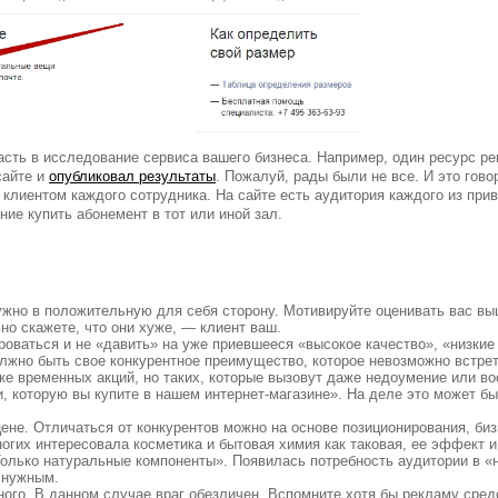
асть в исследование сервиса вашего бизнеса. Например, один ресурс р
сайте и
опубликовал результаты
. Пожалуй, рады были не все. И это гово
 клиентом каждого сотрудника. На сайте есть аудитория каждого из прив
ние купить абонемент в тот или иной зал.
нужно в положительную для себя сторону. Мотивируйте оценивать вас в
но скажете, что они хуже, — клиент ваш.
оваться и не «давить» на уже приевшееся «высокое качество», «низкие
олжно быть свое конкурентное преимущество, которое невозможно встрет
ке временных акций, но таких, которые вызовут даже недоумение или во
, которую вы купите в нашем интернет-магазине». На деле это может б
ене. Отличаться от конкурентов можно на основе позиционирования, би
огих интересовала косметика и бытовая химия как таковая, ее эффект и
олько натуральные компоненты». Появилась потребность аудитории в «
 нужным.
тного. В данном случае враг обезличен. Вспомните хотя бы рекламу сред