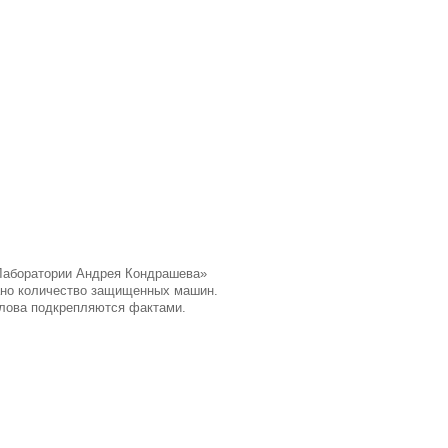
 «Лаборатории Андрея Кондрашева»
азано количество защищенных машин.
слова подкрепляются фактами.