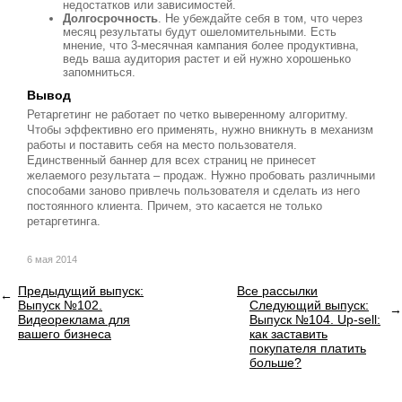
недостатков или зависимостей.
Долгосрочность
. Не убеждайте себя в том, что через
месяц результаты будут ошеломительными. Есть
мнение, что 3-месячная кампания более продуктивна,
ведь ваша аудитория растет и ей нужно хорошенько
запомниться.
Вывод
Ретаргетинг не работает по четко выверенному алгоритму.
Чтобы эффективно его применять, нужно вникнуть в механизм
работы и поставить себя на место пользователя.
Единственный баннер для всех страниц не принесет
желаемого результата – продаж. Нужно пробовать различными
способами заново привлечь пользователя и сделать из него
постоянного клиента. Причем, это касается не только
ретаргетинга.
6 мая 2014
Предыдущий выпуск:
Все рассылки
Выпуск №102.
Следующий выпуск:
Видеореклама для
Выпуск №104. Up-sell:
вашего бизнеса
как заставить
покупателя платить
больше?