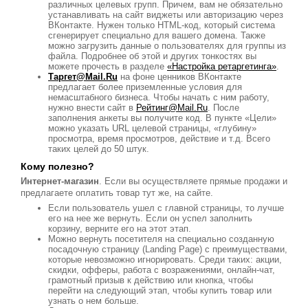
различных целевых групп. Причем, вам не обязательно
устанавливать на сайт виджеты или авторизацию через
ВКонтакте. Нужен только HTML-код, который система
сгенерирует специально для вашего домена. Также
можно загрузить данные о пользователях для группы из
файла. Подробнее об этой и других тонкостях вы
можете прочесть в разделе
«Настройка ретаргетинга»
.
Таргет@Mail.Ru
на фоне ценников ВКонтакте
предлагает более приземленные условия для
немасштабного бизнеса. Чтобы начать с ним работу,
нужно внести сайт в
Рейтинг@Mail.Ru
. После
заполнения анкеты вы получите код. В пункте «Цели»
можно указать URL целевой страницы, «глубину»
просмотра, время просмотров, действие и т.д. Всего
таких целей до 50 штук.
Кому полезно?
Интернет-магазин
. Если вы осуществляете прямые продажи и
предлагаете оплатить товар тут же, на сайте.
Если пользователь ушел с главной страницы, то лучше
его на нее же вернуть. Если он успел заполнить
корзину, верните его на этот этап.
Можно вернуть посетителя на специально созданную
посадочную страницу (Landing Page) с преимуществами,
которые невозможно игнорировать. Среди таких: акции,
скидки, офферы, работа с возражениями, онлайн-чат,
грамотный призыв к действию или кнопка, чтобы
перейти на следующий этап, чтобы купить товар или
узнать о нем больше.