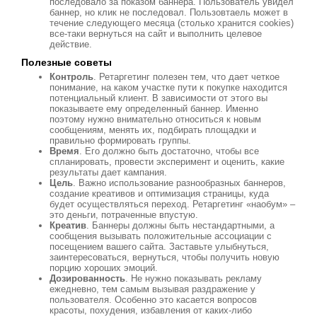
последовало за показом баннера. Пользователь увидел
баннер, но клик не последовал. Пользовтаель может в
течение следующего месяца (столько хранится cookies)
все-таки вернуться на сайт и выполнить целевое
действие.
Полезные советы
Контроль
. Ретаргетинг полезен тем, что дает четкое
понимание, на каком участке пути к покупке находится
потенциальный клиент. В зависимости от этого вы
показываете ему определенный баннер. Именно
поэтому нужно внимательно относиться к новым
сообщениям, менять их, подбирать площадки и
правильно формировать группы.
Время
. Его должно быть достаточно, чтобы все
спланировать, провести эксперимент и оценить, какие
результаты дает кампания.
Цель
. Важно использование разнообразных баннеров,
создание креативов и оптимизация страницы, куда
будет осуществляться переход. Ретаргетинг «наобум» –
это деньги, потраченные впустую.
Креатив
. Баннеры должны быть нестандартными, а
сообщения вызывать положительные ассоциации с
посещением вашего сайта. Заставьте улыбнуться,
заинтересоваться, вернуться, чтобы получить новую
порцию хороших эмоций.
Дозированность
. Не нужно показывать рекламу
ежедневно, тем самым вызывая раздражение у
пользователя. Особенно это касается вопросов
красоты, похудения, избавления от каких-либо