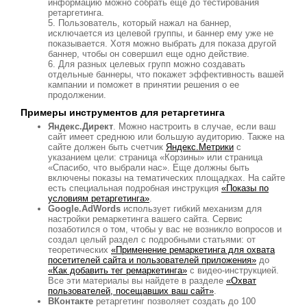
информацию можно собрать еще до тестирования
ретаргетинга.
Пользователь, который нажал на баннер,
исключается из целевой группы, и баннер ему уже не
показывается. Хотя можно выбрать для показа другой
баннер, чтобы он совершил еще одно действие.
Для разных целевых групп можно создавать
отдельные баннеры, что покажет эффективность вашей
кампании и поможет в принятии решения о ее
продолжении.
Примеры инструментов для ретаргетинга
Яндекс.Директ
. Можно настроить в случае, если ваш
сайт имеет среднюю или большую аудиторию. Также на
сайте должен быть счетчик
Яндекс.Метрики
с
указанием цели: страница «Корзины» или страница
«Спасибо, что выбрали нас». Еще должны быть
включены показы на тематических площадках. На сайте
есть специальная подробная инструкция
«Показы по
условиям ретаргетинга»
.
Google.AdWords
использует гибкий механизм для
настройки ремаркетинга вашего сайта. Сервис
позаботился о том, чтобы у вас не возникло вопросов и
создал целый раздел с подробными статьями: от
теоретических
«Применение ремаркетинга для охвата
посетителей сайта и пользователей приложения»
до
«Как добавить тег ремаркетинга»
с видео-инструкцией.
Все эти материалы вы найдете в разделе
«Охват
пользователей, посещавших ваш сайт»
.
ВКонтакте
ретаргетинг позволяет создать до 100