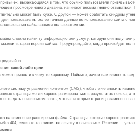
 привычек, выражающаяся в том, что обычно пользователи привязывают
ующем просмотре нового дизайна, начинают весьма гневно отзываться. П
ствительно может быть хуже. С другой — может сработать синдром утенк
для пользователя. Более точные данные по использованию сайта с но
 использования сайта вашими пользователями.
зайна сложно найти ту информацию или услугу, которую они получали 
 ссылки «старая версия сайта». Предупреждайте, когда произойдет пол
 редизайна:
жения какой-либо цели
 может привести к чему-то хорошему. Поймите, зачем вам изменять вид 
яете систему управления контентом (CMS), чтобы легче вносить изменен
ошлые страницы могли хорошо ранжироваться в результатах поиска, а т
жность дать поисковикам знать, что ваши старые страницы заменены на
жа на изменение расширения файла. Страницы, которые хорошо ранжиро
ибка 404, если кто-то кликнет на ссылку в поисковике. Решение — устан
 имени