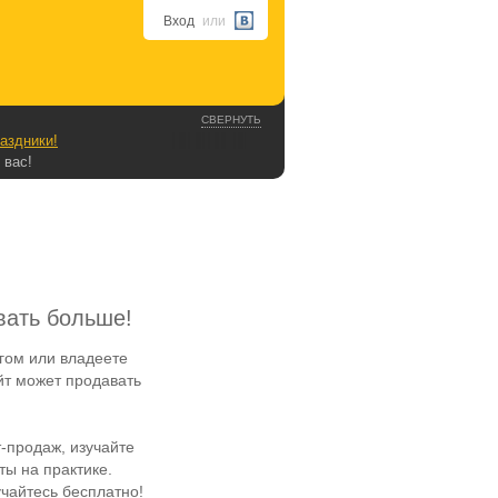
Вход
или
СВЕРНУТЬ
аздники!
 вас!
вать больше!
гом или владеете
йт может продавать
-продаж, изучайте
ы на практике.
чайтесь бесплатно!