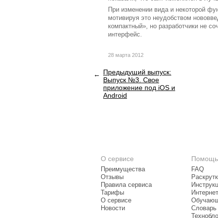
При изменении вида и некоторой фу
мотивируя это неудобством нововве
компактный», но разработчики не с
интерфейс.
28 марта 2012
Предыдущий выпуск:
Выпуск №3. Свое
приложение под iOS и
Android
О сервисе
Помощь
Преимущества
FAQ
Отзывы
Раскрутк
Правила сервиса
Инструк
Тарифы
Интерне
О сервисе
Обучающ
Новости
Словарь
Технобло