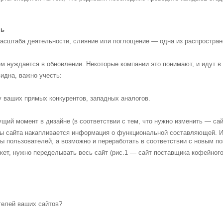
нь
масштаба деятельности, слияние или поглощение — одна из распростран
 нуждается в обновлении. Некоторые компании это понимают, и идут в 
идна, важно учесть:
у ваших прямых конкурентов, западных аналогов.
щий момент в дизайне (в соответствии с тем, что нужно изменить — сайт
ты сайта накапливается информация о функциональной составляющей. И
ы пользователей, а возможно и переработать в соответствии с новым п
жет, нужно переделывать весь сайт (рис.1 — сайт поставщика кофейного
телей ваших сайтов?