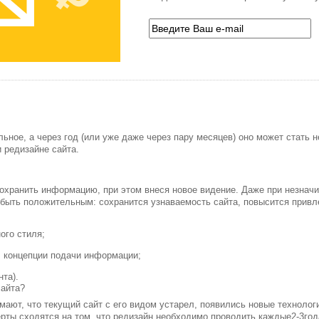
ьное, а через год (или уже даже через пару месяцев) оно может стать 
 редизайне сайта.
охранить информацию, при этом внеся новое видение. Даже при незначи
 быть положительным: сохранится узнаваемость сайта, повысится привл
ого стиля;
 концепции подачи информации;
та).
сайта?
имают, что текущий сайт с его видом устарел, появились новые технологи
ерты сходятся на том, что редизайн необходимо проводить каждые2-3го