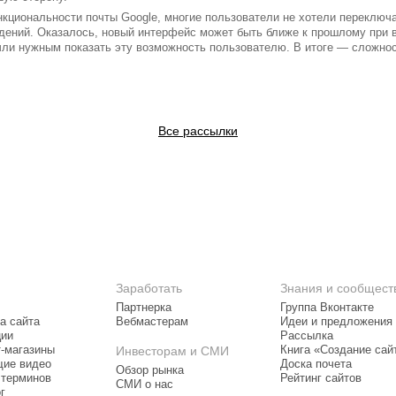
нкциональности почты Google, многие пользователи не хотели переключ
дений. Оказалось, новый интерфейс может быть ближе к прошлому при
очли нужным показать эту возможность пользователю. В итоге — сложнос
Все рассылки
Заработать
Знания и сообщест
Партнерка
Группа Вконтакте
а сайта
Вебмастерам
Идеи и предложения
ции
Рассылка
т-магазины
Инвесторам и СМИ
Книга «Создание сай
ие видео
Доска почета
Обзор рынка
 терминов
Рейтинг сайтов
СМИ о нас
г