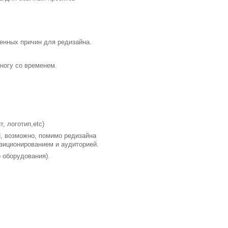
енных причин для редизайна.
ногу со временем.
, логотип,etc)
, возможно, помимо редизайна
озиционированием и аудиторией.
 оборудования).