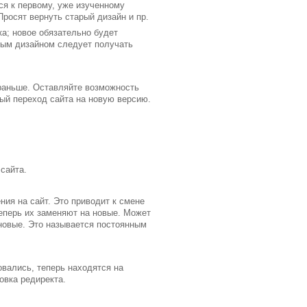
ся к первому, уже изученному
росят вернуть старый дизайн и пр.
а; новое обязательно будет
вым дизайном следует получать
раньше. Оставляйте возможность
ный переход сайта на новую версию.
сайта.
ия на сайт. Это приводит к смене
еперь их заменяют на новые. Может
 новые. Это называется постоянным
вались, теперь находятся на
овка редиректа.