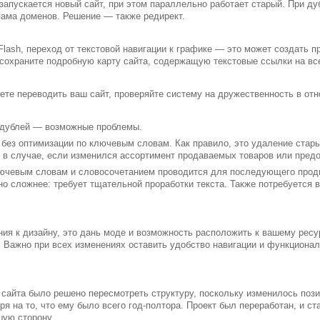
апускается новый сайт, при этом параллельно работает старый. При ду
пама доменов. Решение — также редирект.
 Flash, переход от текстовой навигации к графике — это может создать 
 сохраните подробную карту сайта, содержащую текстовые ссылки на вс
ете переводить ваш сайт, проверяйте систему на дружественность в отн
е дублей — возможные проблемы.
без оптимизации по ключевым словам. Как правило, это удаление стары
 в случае, если изменился ассортимент продаваемых товаров или пред
лючевым словам и словосочетанием проводится для последующего прод
но сложнее: требует тщательной проработки текста. Также потребуется в
ния к дизайну, это дань моде и возможность расположить к вашему ресу
. Важно при всех изменениях оставить удобство навигации и функциона
 сайта было решено пересмотреть структуру, поскольку изменилось поз
я на то, что ему было всего год-полтора. Проект был переработан, и ст
шую сторону.