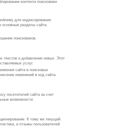
блировании контента поисковики
проблему для индексирования
е основные разделы сайта.
ошении поисковиков.
х текстов и добавление новых. Этот
оставляемых услуг.
вижения сайта в поисковых
несение изменений в код сайта.
рсу посетителей сайта за счет
льные возможности.
иционирование. К тому же текущий
атистика, и отзывы пользователей