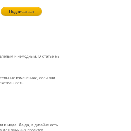
нелепым и немодным. В статье мы
тельных изменениях, если они
екательность.
и и мода. Да-да, в дизайне есть
да для обычных проектов