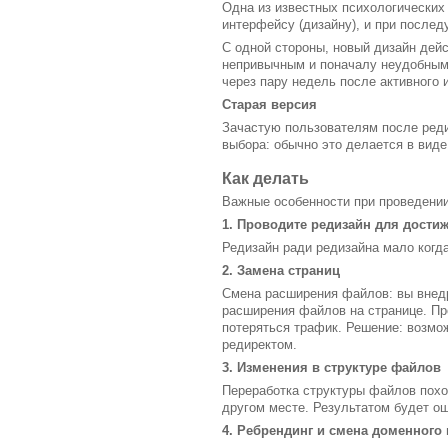
Одна из известных психологических
интерфейсу (дизайну), и при послед
С одной стороны, новый дизайн дей
непривычным и поначалу неудобным 
через пару недель после активного
Старая версия
Зачастую пользователям после реди
выбора: обычно это делается в виде
Как делать
Важные особенности при проведении
1. Проводите редизайн для дости
Редизайн ради редизайна мало когда
2. Замена страниц
Смена расширения файлов: вы внедр
расширения файлов на странице. Пр
потеряться трафик. Решение: возмо
редиректом.
3. Изменения в структуре файлов
Переработка структуры файлов похо
другом месте. Результатом будет ош
4. Ребрендинг и смена доменного