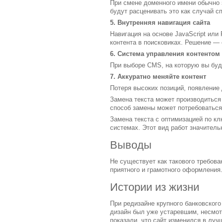
При смене доменного имени обычно з
будут расценивать это как случай с
5. Внутренняя навигация сайта
Навигация на основе JavaScript или
контента в поисковиках. Решение —
6. Система управления контентом
При выборе CMS, на которую вы буд
7. Аккуратно меняйте контент
Потеря высоких позиций, появлени
Замена текста может производиться 
способ замены может потребоваться
Замена текста с оптимизацией по к
системах. Этот вид работ значитель
Выводы
Не существует как такового требова
приятного и грамотного оформления
Истории из жизни
При редизайне крупного банковского
дизайн был уже устаревшим, несмотр
показали, что сайт изменился в луч