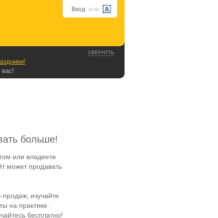
Вход
или
СВЕРНУТЬ
аздники!
 вас!
вать больше!
гом или владеете
йт может продавать
-продаж, изучайте
ы на практике.
чайтесь бесплатно!