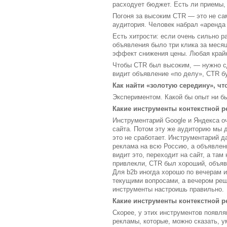
расходует бюджет. Есть ли приемы,
Погоня за высоким CTR — это не сам
аудитория. Человек набрал «аренда 
Есть хитрости: если очень сильно р
объявления было три клика за месяц
эффект снижения цены. Любая крайн
Чтобы CTR был высоким, — нужно сд
видит объявление «по делу», CTR б
Как найти «золотую середину», ч
Экспериментом. Какой бы опыт ни бы
Какие инструменты контекстной р
Инструментарий Google и Яндекса оч
сайта. Потом эту же аудиторию мы д
это не сработает. Инструментарий д
реклама на всю Россию, а объявлен
видит это, переходит на сайт, а та
привлекли, CTR был хороший, объяв
Для b2b иногда хорошо по вечерам 
текущими вопросами, а вечером реш
инструменты настроишь правильно.
Какие инструменты контекстной 
Скорее, у этих инструментов появля
рекламы, которые, можно сказать, у