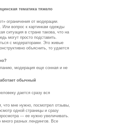
ицинская тематика тяжело
ют» ограничения от модерации.
. Или вопрос к картинкам одежды
 ситуация в стране такова, что на
едь могут просто подставить.
аться с модераторами. Это живые
онструктивно объяснить, то удается
но?
мпанию, модерация еще сонная и не
 работает обычный
человеку дается сразу вся
м, что мне нужно, посмотрел отзывы,
росмотр одной страницы и сразу
 просмотра — ее нужно увеличивать.
о много разных лендингов. Все