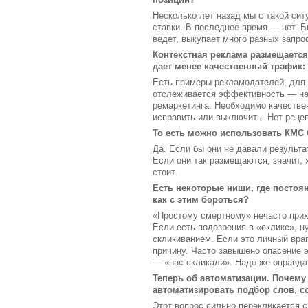
Несколько лет назад мы с такой сит
ставки. В последнее время — нет. Б
ведет, выкупает много разных запр
Контекстная реклама размещается 
дает менее качественный трафик:
Есть примеры рекламодателей, для к
отслеживается эффективность — нап
ремаркетинга. Необходимо качествен
исправить или выключить. Нет рецеп
То есть можно использовать КМС 
Да. Если бы они не давали результа
Если они так размещаются, значит, 
стоит.
Есть некоторые ниши, где постоян
как с этим бороться?
«Простому смертному» нечасто приход
Если есть подозрения в «склике», н
скликиванием. Если это личный враг
причину. Часто завышено опасение э
— «нас скликали». Надо же оправдат
Теперь об автоматизации. Почему
автоматизировать подбор слов, со
Этот вопрос сильно перекликается с