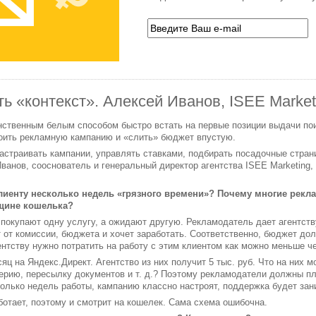
ть «контекст». Алексей Иванов, ISEE Market
ственным белым способом быстро встать на первые позиции выдачи пои
оить рекламную кампанию и «слить» бюджет впустую.
настраивать кампании, управлять ставками, подбирать посадочные стра
ванов, сооснователь и генеральный директор агентства ISEE Marketing,
клиенту несколько недель «грязного времени»? Почему многие рекла
лщине кошелька?
покупают одну услугу, а ожидают другую. Рекламодатель дает агентств
т от комиссии, бюджета и хочет заработать. Соответственно, бюджет до
нтству нужно потратить на работу с этим клиентом как можно меньше ч
сяц на Яндекс.Директ. Агентство из них получит 5 тыс. руб. Что на них 
ерию, пересылку документов и т. д.? Поэтому рекламодатели должны пл
олько недель работы, кампанию классно настроят, поддержка будет за
аботает, поэтому и смотрит на кошелек. Сама схема ошибочна.