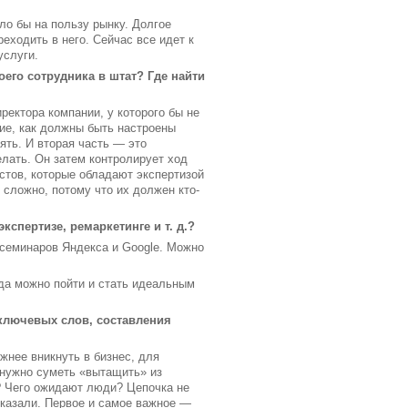
ло бы на пользу рынку. Долгое
реходить в него. Сейчас все идет к
услуги.
оего сотрудника в штат? Где найти
ректора компании, у которого бы не
ие, как должны быть настроены
ять. И вторая часть — это
елать. Он затем контролирует ход
стов, которые обладают экспертизой
ь сложно, потому что их должен кто-
спертизе, ремаркетинге и т. д.?
 семинаров Яндекса и Google. Можно
да можно пойти и стать идеальным
 ключевых слов, составления
нее вникнуть в бизнес, для
ю нужно суметь «вытащить» из
? Чего ожидают люди? Цепочка не
оказали. Первое и самое важное —