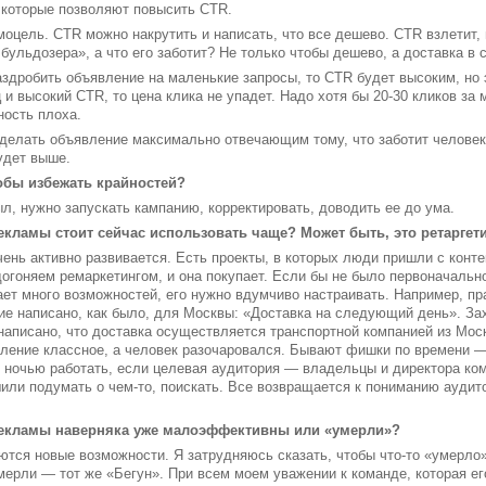
 которые позволяют повысить CTR.
оцель. CTR можно накрутить и написать, что все дешево. CTR взлетит, н
бульдозера», а что его заботит? Не только чтобы дешево, а доставка в 
аздробить объявление на маленькие запросы, то CTR будет высоким, но э
 и высокий CTR, то цена клика не упадет. Надо хотя бы 20-30 кликов за
ость плоха.
елать объявление максимально отвечающим тому, что заботит человека
удет выше.
тобы избежать крайностей?
л, нужно запускать кампанию, корректировать, доводить ее до ума.
екламы стоит сейчас использовать чаще? Может быть, это ретаргет
ень активно развивается. Есть проекты, в которых люди пришли с контек
огоняем ремаркетингом, и она покупает. Если бы не было первоначальн
ает много возможностей, его нужно вдумчиво настраивать. Например, пр
ие написано, как было, для Москвы: «Доставка на следующий день». За
м написано, что доставка осуществляется транспортной компанией из Моск
ление классное, а человек разочаровался. Бывают фишки по времени —
и ночью работать, если целевая аудитория — владельцы и директора ко
или подумать о чем-то, поискать. Все возвращается к пониманию ауди
рекламы наверняка уже малоэффективны или «умерли»?
ются новые возможности. Я затрудняюсь сказать, чтобы что-то «умерло
мерли — тот же «Бегун». При всем моем уважении к команде, которая е