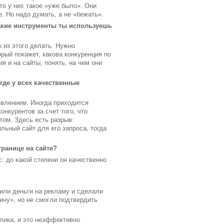
то у них такое «уже было». Они
. Но надо думать, а не «бежать».
Какие инструменты ты используешь
 из этого делать. Нужно
рый покажет, какова конкуренция по
я и на сайты, понять, на чем они
де у всех качественные
явлением. Иногда приходится
нкурентов за счет того, что
том. Здесь есть разрыв:
льный сайт для его запроса, тогда
ранице на сайте?
: до какой степени он качественно
тили деньги на рекламу и сделали
зину», но не смогли подтвердить
лика, и это неэффективно