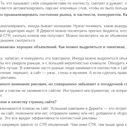
 Те, кто называют себя специалистами по контексту, смотрят и думают, ч
таются автоматизировать парсинг ключевых слов, чтобы их было больше
но проанализировать состояние рынка, в частности, конкурентов. 
 анализировать, иногда бывает излишним. Нужно понимать, какие выводы
вая аудитория ищет. В Директе можно посмотреть прогноз бюджета, кото
ий CTR, сколько кликов они получают. Можно посмотреть на их объявлени
игрышнее смотреться.
наково хороших объявлений. Как можно выделиться в тематиках, г
ку, написал, и конкуренты это повторили. Иногда можно выделиться объ
бы его увидели раньше, и с большей вероятностью кликнули. Обходить ко
йта лучше. В компании часто разные люди занимаются контекстом и сай
ение, перешел, а сайт — ужас, слезы и мучения. А если сделать прави
 рекламы.
много внимания рекламе, но совершенно забывают о посадочной ст
е и совсем не занимаются сайтом. Инструмент-инструментом, но вопрос
и.
ени и качеству страниц сайта?
канчивается кликом на сайт. Успешная кампания в Директе — это потра
на сайт, позвонили или нет, отправили заявку или нет, добавили в «Кор
ча. Это все вредит эффективности контекстной рекламы.
напрямую зависит от CTR объявлений. Чем ниже CTR, тем выше цена к