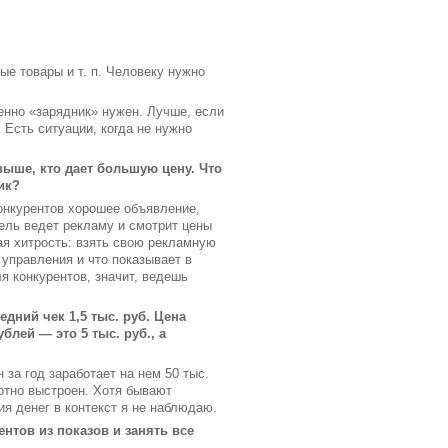
ые товары и т. п. Человеку нужно
енно «зарядник» нужен. Лучше, если
 Есть ситуации, когда не нужно
выше, кто дает большую цену. Что
ик?
конкурентов хорошее объявление,
тель ведет рекламу и смотрит цены
ая хитрость: взять свою рекламную
 управления и что показывает в
я конкурентов, значит, ведешь
дний чек 1,5 тыс. руб. Цена
ублей — это 5 тыс. руб., а
за год заработает на нем 50 тыс.
мотно выстроен. Хотя бывают
ия денег в контекст я не наблюдаю.
нтов из показов и занять все