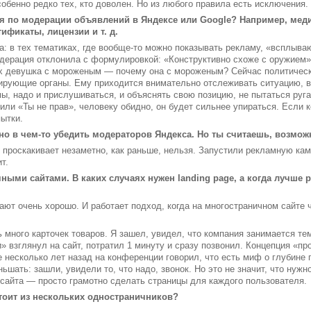
собенно редко тех, кто доволен. Но из любого правила есть исключения.
я по модерации объявлений в Яндексе или Google? Например, мед
ификаты, лицензии и т. д.
: в тех тематиках, где вообще-то можно показывать рекламу, «всплыва
ерация отклонила с формулировкой: «Конструктивно схоже с оружием»
х девушка с мороженым — почему она с мороженым? Сейчас политическая
ирующие органы. Ему приходится внимательно отслеживать ситуацию, в
ы, надо и прислушиваться, и объяснять свою позицию, не пытаться руг
или «Ты не прав», человеку обидно, он будет сильнее упираться. Если к
пытки.
но в чем-то убедить модераторов Яндекса. Но ты считаешь, возмож
о проскакивает незаметно, как раньше, нельзя. Запустили рекламную ка
т.
ными сайтами. В каких случаях нужен landing page, а когда лучше
ют очень хорошо. И работает подход, когда на многостраничном сайте 
ь много карточек товаров. Я зашел, увидел, что компания занимается те
и» взглянул на сайт, потратил 1 минуту и сразу позвонил. Концепция «п
 несколько лет назад на конференции говорил, что есть миф о глубине
шать: зашли, увидели то, что надо, звонок. Но это не значит, что нужн
 сайта — просто грамотно сделать страницы для каждого пользователя.
стоит из нескольких одностраничников?