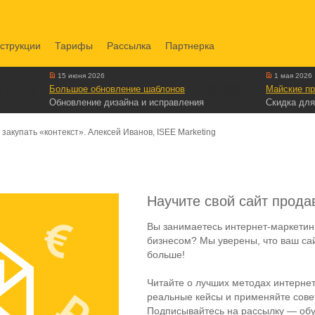
струкции
Тарифы
Рассылка
Партнерка
15 июня 2026
1 мая 2026
Большое обновление шаблонов
Майские пр
Обновление дизайна и исправления
Скидка для
закупать «контекст». Алексей Иванов, ISEE Marketing
Научите свой сайт прода
Вы занимаетесь интернет-маркетин
бизнесом? Мы уверены, что ваш са
больше!
Читайте о лучших методах интернет
реальные кейсы и применяйте совет
Подписывайтесь на рассылку — обу