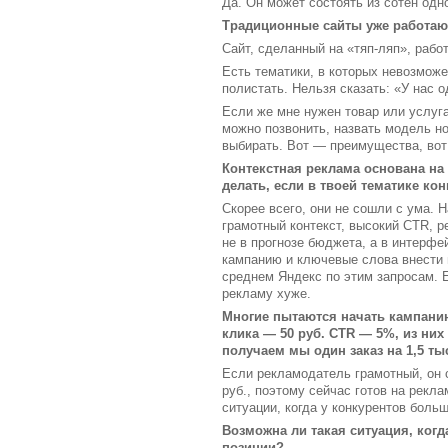
Да. Он может состоять из сотен одн
Традиционные сайты уже работаю
Сайт, сделанный на «тяп-ляп», рабо
Есть тематики, в которых невозможе
полистать. Нельзя сказать: «У нас о
Если же мне нужен товар или услуга
можно позвонить, назвать модель но
выбирать. Вот — преимущества, во
Контекстная реклама основана на 
делать, если в твоей тематике ко
Скорее всего, они не сошли с ума. 
грамотный контекст, высокий CTR, р
не в прогнозе бюджета, а в интерфе
кампанию и ключевые слова внести в
среднем Яндекс по этим запросам. Е
рекламу хуже.
Многие пытаются начать кампанию
клика — 50 руб. CTR — 5%, из них 2
получаем мы один заказ на 1,5 тыс
Если рекламодатель грамотный, он с
руб., поэтому сейчас готов на рекла
ситуации, когда у конкурентов боль
Возможна ли такая ситуация, когд
позиции?