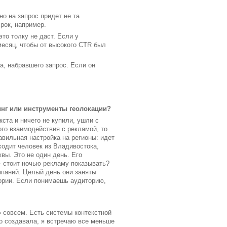
о на запрос придет не та
срок, например.
то толку не даст. Если у
 месяц, чтобы от высокого CTR был
, набравшего запрос. Если он
инг или инструменты геолокации?
ста и ничего не купили, ушли с
ого взаимодействия с рекламой, то
авильная настройка на регионы: идет
ходит человек из Владивостока,
вы. Это не один день. Его
 стоит ночью рекламу показывать?
мпаний. Целый день они заняты
тории. Если понимаешь аудиторию,
» совсем. Есть системы контекстной
го создавала, я встречаю все меньше