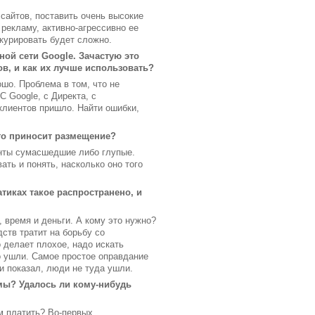
 сайтов, поставить очень высокие
 рекламу, активно-агрессивно ее
курировать будет сложно.
ной сети Google. Зачастую это
в, и как их лучше использовать?
шо. Проблема в том, что не
 Google, с Директа, с
 клиентов пришло. Найти ошибки,
что приносит размещение?
ренты сумасшедшие либо глупые.
ать и понять, насколько оно того
тиках такое распространено, и
, время и деньги. А кому это нужно?
ств тратит на борьбу со
о делает плохое, надо искать
о ушли. Самое простое оправдание
и показал, люди не туда ушли.
амы? Удалось ли кому-нибудь
м платить? Во-первых,