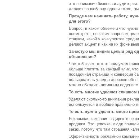
это понимание бизнеса и аудитории.
делают по шаблону одно и то же, пы
Прежде чем начинать работу, нуж
для этого?
Вопрос, в каком объеме и что нужно
посмотреть, по каким запросам целе
ставкам, какой у конкурентов средн
делают акцент и как на их фоне вы
Зачастую мы видим целый ряд оди
объявления?
Часто бывает: кто-то придумал фиш
больше платить за каждый клик, что
посадочная страница и конверсия са
пользователь увидел хорошее объявл
можно обходить активным ведением
То есть многие уделяют слишком 
Уделяют сколько-то внимания реклам
используется и вообще правильно л
То есть нужно уделять много врем
Рекламная кампания в Директе не за
продажи. Это цепочка: люди пришли 
заказ, потому что там страшная кап
Эффективность рекламной кампании 