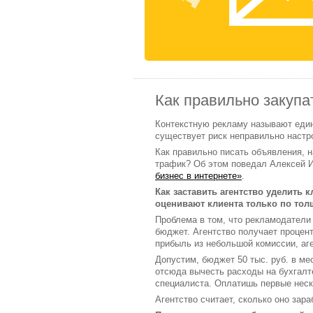
Как правильно закупа
Контекстную рекламу называют един
существует риск неправильно настр
Как правильно писать объявления, 
трафик? Об этом поведал Алексей И
бизнес в интернете»
.
Как заставить агентство уделить 
оценивают клиента только по то
Проблема в том, что рекламодатели 
бюджет. Агентство получает процен
прибыль из небольшой комиссии, аге
Допустим, бюджет 50 тыс. руб. в ме
отсюда вычесть расходы на бухгалт
специалиста. Оплатишь первые неск
Агентство считает, сколько оно зар