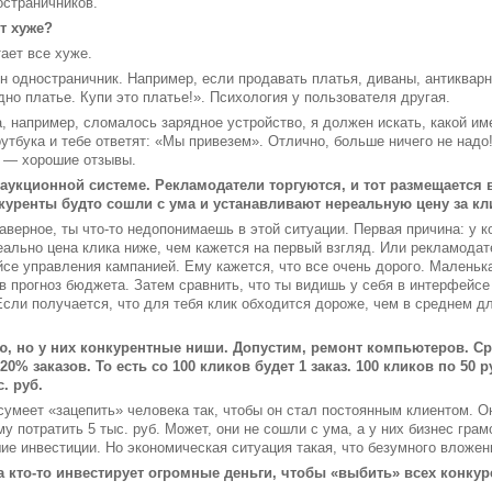
остраничников.
т хуже?
тает все хуже.
н одностраничник. Например, если продавать платья, диваны, антикварн
дно платье. Купи это платье!». Психология у пользователя другая.
, например, сломалось зарядное устройство, я должен искать, какой им
утбука и тебе ответят: «Мы привезем». Отлично, больше ничего не надо!
т — хорошие отзывы.
аукционной системе. Рекламодатели торгуются, и тот размещается 
нкуренты будто сошли с ума и устанавливают нереальную цену за кл
Наверное, ты что-то недопонимаешь в этой ситуации. Первая причина: у 
еально цена клика ниже, чем кажется на первый взгляд. Или рекламода
йсе управления кампанией. Ему кажется, что все очень дорого. Маленьк
 прогноз бюджета. Затем сравнить, что ты видишь у себя в интерфейсе
сли получается, что для тебя клик обходится дороже, чем в среднем дл
, но у них конкурентные ниши. Допустим, ремонт компьютеров. Сре
0% заказов. То есть со 100 кликов будет 1 заказ. 100 кликов по 50 р
. руб.
умеет «зацепить» человека так, чтобы он стал постоянным клиентом. Он 
му потратить 5 тыс. руб. Может, они не сошли с ума, а у них бизнес гра
шие инвестиции. Но экономическая ситуация такая, что безумного вложен
а кто-то инвестирует огромные деньги, чтобы «выбить» всех конкуре