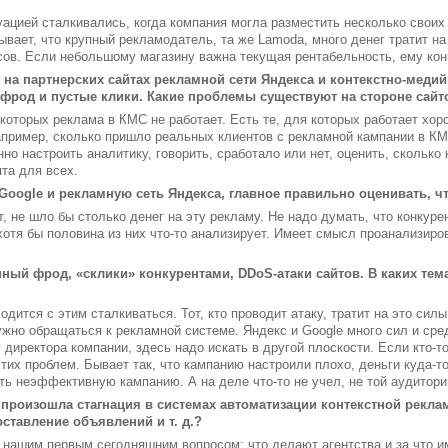
уацией сталкивались, когда компания могла разместить несколько своих
ывает, что крупный рекламодатель, та же Lamoda, много денег тратит на
осов. Если небольшому магазину важна текущая рентабельность, ему кон
на партнерских сайтах рекламной сети Яндекса и контекстно-медий
 фрод и пустые клики. Какие проблемы существуют на стороне сайто
оторых реклама в КМС не работает. Есть те, для которых работает хоро
ример, сколько пришло реальных клиентов с рекламной кампании в КМС
но настроить аналитику, говорить, сработало или нет, оценить, сколько
та для всех.
Google и рекламную сеть Яндекса, главное правильно оценивать, 
т, не шло бы столько денег на эту рекламу. Не надо думать, что конку
хотя бы половина из них что-то анализирует. Имеет смысл проанализиров
ный фрод, «склики» конкурентами, DDoS-атаки сайтов. В каких тема
ится с этим сталкиваться. Тот, кто проводит атаку, тратит на это силы
ужно обращаться к рекламной системе. Яндекс и Google много сил и сред
 директора компании, здесь надо искать в другой плоскости. Если кто-т
тих проблем. Бывает так, что кампанию настроили плохо, деньги куда-т
ь неэффективную кампанию. А на деле что-то не учел, не той аудитори
 произошла стагнация в системах автоматизации контекстной рекл
ставление объявлений и т. д.?
 нашим первым сегодняшним вопросом: что делают агентства и за что и