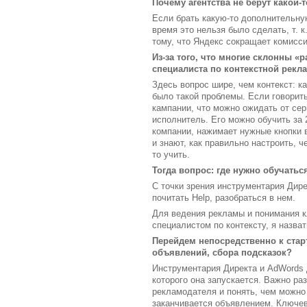
Почему агентства не берут какой-
Если брать какую-то дополнительную
время это нельзя было сделать, т. к
тому, что Яндекс сокращает комисси
Из-за того, что многие склонны «
специалиста по контекстной рекла
Здесь вопрос шире, чем контекст: к
было такой проблемы. Если говорит
кампании, что можно ожидать от сер
исполнитель. Его можно обучить за 
компании, нажимает нужные кнопки в
и знают, как правильно настроить, ч
то учить.
Тогда вопрос: где нужно обучатьс
С точки зрения инструментария Дир
почитать Help, разобраться в нем.
Для ведения рекламы и понимания к
специалистом по контексту, я назват
Перейдем непосредственно к стар
объявлений, сбора подсказок?
Инструментария Директа и AdWords 
которого она запускается. Важно ра
рекламодателя и понять, чем можно
заканчивается объявлением. Ключево