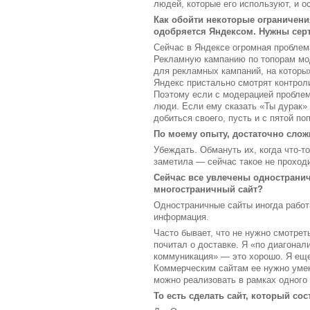
людей, которые его используют, и о
Как обойти некоторые ограничени
одобряется Яндексом. Нужны серт
Сейчас в Яндексе огромная проблема
Рекламную кампанию по топорам мод
для рекламных кампаний, на которы
Яндекс пристально смотрят контрол
Поэтому если с модерацией проблем
люди. Если ему сказать «Ты дурак» 
добиться своего, пусть и с пятой по
По моему опыту, достаточно слож
Убеждать. Обмануть их, когда что-т
заметила — сейчас такое не проходи
Сейчас все увлечены одностранич
многостраничный сайт?
Одностраничные сайты иногда работа
информация.
Часто бывает, что не нужно смотрет
почитал о доставке. Я «по диагонал
коммуникация» — это хорошо. Я еще
Коммерческим сайтам ее нужно умень
можно реализовать в рамках одного
То есть сделать сайт, который со