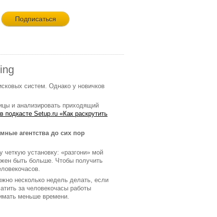
ing
сковых систем. Однако у новичков
ницы и анализировать приходящий
в подкасте Setup.ru «Как раскрутить
мные агентства до сих пор
у четкую установку: «разгони» мой
лжен быть больше. Чтобы получить
еловекочасов.
можно несколько недель делать, если
атить за человекочасы работы
нимать меньше времени.