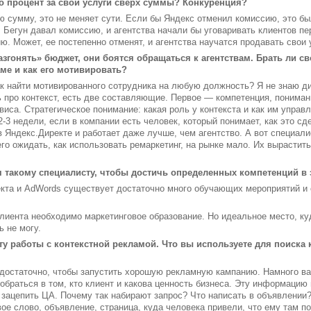
то процент за свои услуги сверх суммы? Конкуренция?
 сумму, это не меняет сути. Если бы Яндекс отменил комиссию, это бы
. Бегун давал комиссию, и агентства начали бы уговаривать клиентов пе
ю. Может, ее постепенно отменят, и агентства научатся продавать свои 
разгонять» бюджет, они боятся обращаться к агентствам. Брать ли св
ме и как его мотивировать?
ак найти мотивированного сотрудника на любую должность? Я не знаю ди
ь про контекст, есть две составляющие. Первое — компетенция, пониман
виса. Стратегическое понимание: какая роль у контекста и как им управл
2-3 недели, если в компании есть человек, который понимает, как это сд
 Яндекс.Директе и работает даже лучше, чем агентство. А вот специали
его ожидать, как использовать ремаркетинг, на рынке мало. Их вырастит
я такому специалисту, чтобы достичь определенных компетенций в эк
екта и AdWords существует достаточно много обучающих мероприятий и
лиента необходимо маркетинговое образование. Но идеальное место, ку
ь не могу.
ту работы с контекстной рекламой. Что вы используете для поиска
достаточно, чтобы запустить хорошую рекламную кампанию. Намного важ
зобраться в том, кто клиент и какова ценность бизнеса. Эту информаци
 зацепить ЦА. Почему так набирают запрос? Что написать в объявлении
е слово, объявление, страница, куда человека привели, что ему там п